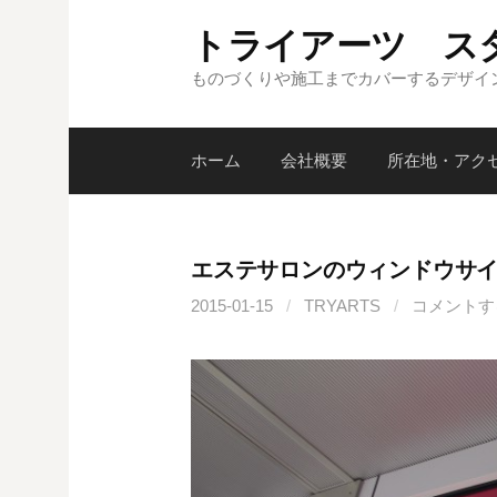
コ
トライアーツ ス
ン
テ
ものづくりや施工までカバーするデザイ
ン
ツ
ホーム
会社概要
所在地・アク
へ
ス
キ
ッ
エステサロンのウィンドウサ
プ
2015-01-15
/
TRYARTS
/
コメントす