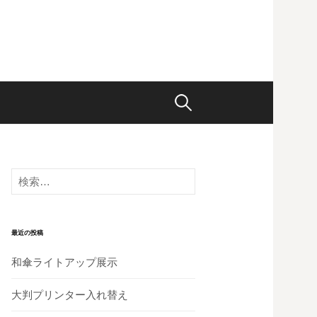
検
索:
検
索:
最近の投稿
和傘ライトアップ展示
大判プリンター入れ替え